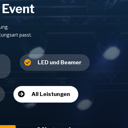
 Event
ung.
tungsart passt.

LED und Beamer

All Leistungen