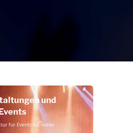
taltungen und
 Events
tur für Events mit hoher