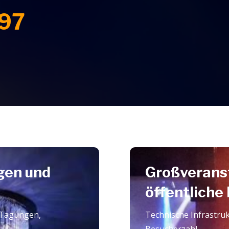
197
gen und
Großverans
öffentliche
 Tagungen,
Technische Infrastruk
.
Besucherzahl.