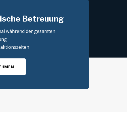
ische Betreuung
nal während der gesamten
ung
eaktionszeiten
EHMEN