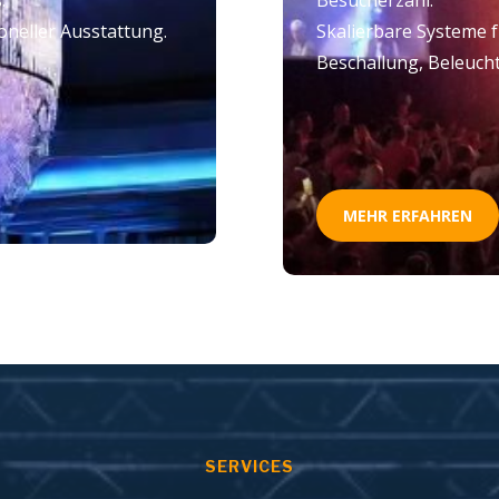
oneller Ausstattung.
Skalierbare Systeme f
Beschallung, Beleucht
MEHR ERFAHREN
SERVICES