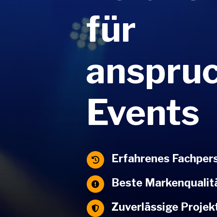
für
anspruc
Events
Erfahrenes Fachper

Beste Markenqualit

Zuverlässige Projek
