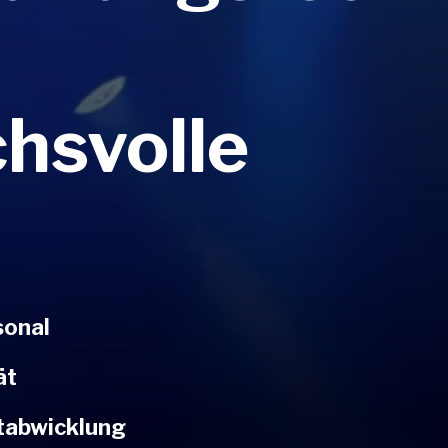
hsvolle
sonal
ät
tabwicklung