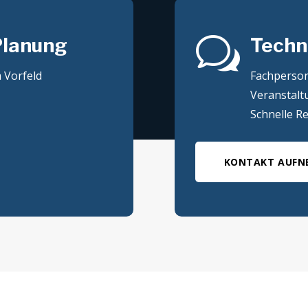
w
Planung
Techn
 Vorfeld
Fachperso
Veranstalt
Schnelle R
KONTAKT AUFN