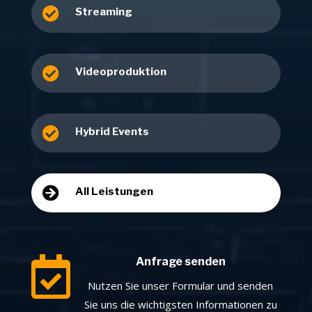

Streaming

Videoproduktion

Hybrid Events

All Leistungen

Anfrage senden
Nutzen Sie unser Formular und senden
Sie uns die wichtigsten Informationen zu