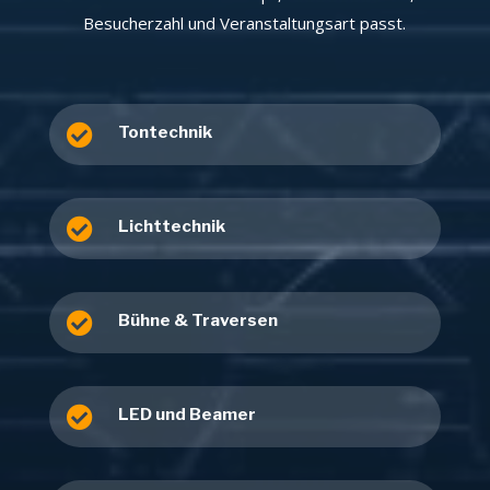
Besucherzahl und Veranstaltungsart passt.

Tontechnik

Lichttechnik

Bühne & Traversen

LED und Beamer