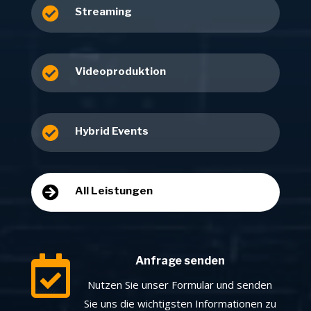

Streaming

Videoproduktion

Hybrid Events

All Leistungen

Anfrage senden
Nutzen Sie unser Formular und senden
Sie uns die wichtigsten Informationen zu