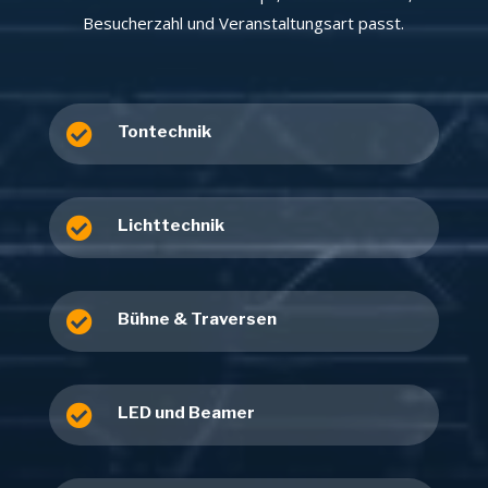
Besucherzahl und Veranstaltungsart passt.

Tontechnik

Lichttechnik

Bühne & Traversen

LED und Beamer