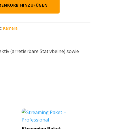
ENKORB HINZUFÜGEN
t:
Kamera
v (arretierbare Stativbeine) sowie
Streaming Paket –