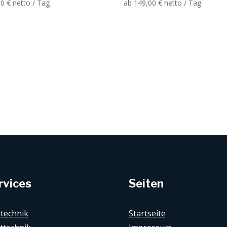
00
€
netto / Tag
ab
149,00
€
netto / Tag
rvices
Seiten
technik
Startseite