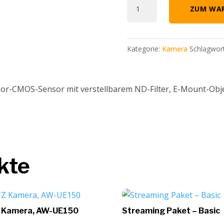
Kamera
ZUM WAR
Sony
PXW
F7
Kategorie:
Kamera
Schlagwor
II
Menge
CMOS-Sensor mit verstellbarem ND-Filter, E-Mount-Objekti
kte
 Kamera, AW-UE150
Streaming Paket – Basic