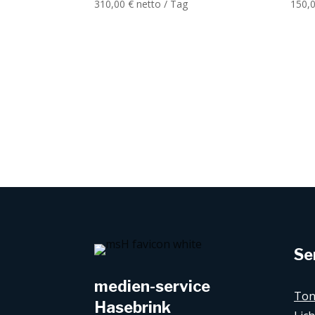
310,00
€
netto / Tag
150,
Se
medien-service
Ton
Hasebrink